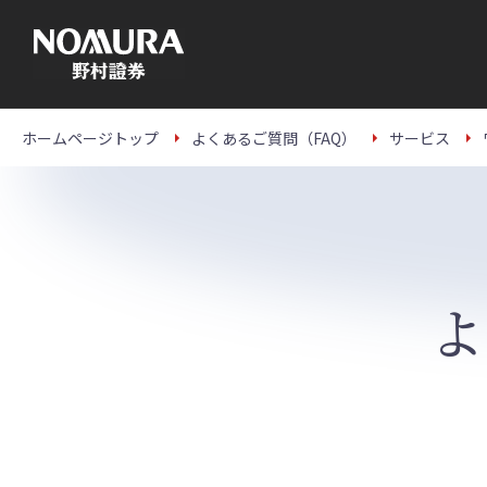
こ
の
ペ
ー
ジ
の
本
文
ホームページトップ
よくあるご質問（FAQ）
サービス
へ
よ